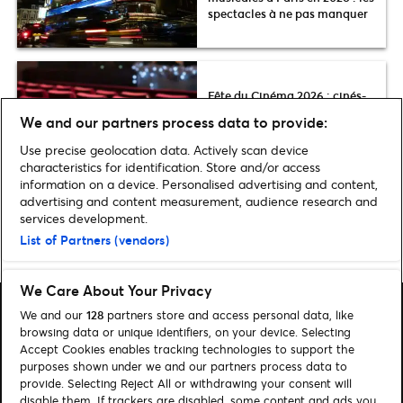
spectacles à ne pas manquer
Fête du Cinéma 2026 : cinés-
concerts & musiques de films à
We and our partners process data to provide:
vivre en live !
Use precise geolocation data. Actively scan device
characteristics for identification. Store and/or access
information on a device. Personalised advertising and content,
advertising and content measurement, audience research and
services development.
Home
»
MUSIQUE
»
The Pussycat Dolls annoncent leur grand retour :
List of Partners (vendors)
concert exceptionnel à Paris le 19 septembre 2026 à l’Accor Arena
We Care About Your Privacy
We and our
128
partners store and access personal data, like
browsing data or unique identifiers, on your device. Selecting
Accept Cookies enables tracking technologies to support the
purposes shown under we and our partners process data to
Rechercher
provide. Selecting Reject All or withdrawing your consent will
disable them. If trackers are disabled, some content and ads you