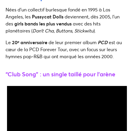
Nées d’un collectif burlesque fondé en 1995 à Los
Angeles, les
Pussycat Dolls
deviennent, dès 2005, l’un
des
girls bands les plus vendus
avec des hits
planétaires (
Don’t Cha
,
Buttons
,
Stickwitu
).
Le
20ᵉ anniversaire
de leur premier album
PCD
est au
cœur de la PCD Forever Tour, avec un focus sur leurs
hymnes pop‑R&B qui ont marqué les années 2000.
“Club Song” : un single taillé pour l’arène