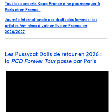
Tous les concerts Kpop France à ne pas manquer à
Paris et en France !
Journée internationale des droits des femmes : les
artistes féminines à voir en live en France en
2026/2027
Les Pussycat Dolls de retour en 2026 :
la
PCD Forever Tour
passe par Paris