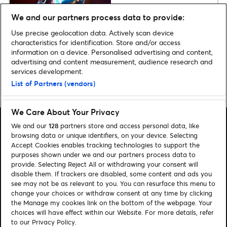
We and our partners process data to provide:
Use precise geolocation data. Actively scan device
Plus d’actus FAMILLE & LOISIRS
characteristics for identification. Store and/or access
information on a device. Personalised advertising and content,
advertising and content measurement, audience research and
services development.
List of Partners (vendors)
Home
»
FAMILLE & LOISIRS
We Care About Your Privacy
We and our
128
partners store and access personal data, like
browsing data or unique identifiers, on your device. Selecting
Accept Cookies enables tracking technologies to support the
purposes shown under we and our partners process data to
Rechercher
provide. Selecting Reject All or withdrawing your consent will
disable them. If trackers are disabled, some content and ads you
Gérer mes cookies
see may not be as relevant to you. You can resurface this menu to
change your choices or withdraw consent at any time by clicking
Aide / Contact
the Manage my cookies link on the bottom of the webpage. Your
choices will have effect within our Website. For more details, refer
to our Privacy Policy.
Suivez-nous