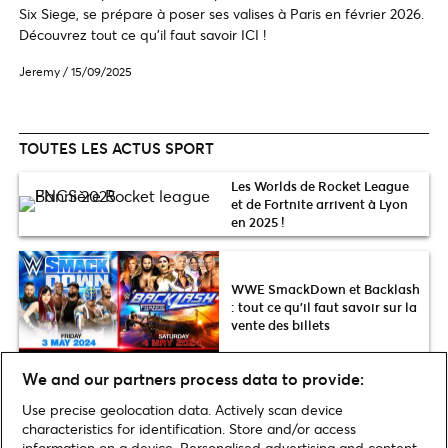
Six Siege, se prépare à poser ses valises à Paris en février 2026.
Découvrez tout ce qu'il faut savoir ICI !
Jeremy
/
15/09/2025
TOUTES LES ACTUS SPORT
Les Worlds de Rocket League
et de Fortnite arrivent à Lyon
en 2025 !
WWE SmackDown et Backlash
: tout ce qu’il faut savoir sur la
vente des billets
We and our partners process data to provide:
Use precise geolocation data. Actively scan device
Plus d’actus SPORT
characteristics for identification. Store and/or access
information on a device. Personalised advertising and content,