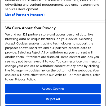
advertising and content measurement, audience research and
services development.
List of Partners (vendors)
Home
»
SPORT
We Care About Your Privacy
We and our
128
partners store and access personal data, like
browsing data or unique identifiers, on your device. Selecting
Accept Cookies enables tracking technologies to support the
purposes shown under we and our partners process data to
Rechercher
provide. Selecting Reject All or withdrawing your consent will
disable them. If trackers are disabled, some content and ads you
Gérer mes cookies
see may not be as relevant to you. You can resurface this menu to
change your choices or withdraw consent at any time by clicking
Aide / Contact
the Manage my cookies link on the bottom of the webpage. Your
choices will have effect within our Website. For more details, refer
to our Privacy Policy.
Suivez-nous
Visit Facebook (opens in a new window)
Visit Twitter (opens in a new window)
Visit Youtube (opens in a new window)
Visit LinkedIn (opens in a new window)
Accept Cookies
Reject All
© Ticketmaster 2026