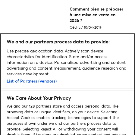
Comment bien se préparer
à une mise en vente en
2026 ?
Cédric
/
10/04/2019
We and our partners process data to provide:
Comment vous protéger
Use precise geolocation data. Actively scan device
contre les escroqueries à la
characteristics for identification. Store and/or access
billetterie ?
information on a device. Personalised advertising and content,
Ticketmaster
/
11/01/2024
advertising and content measurement, audience research and
services development.
List of Partners (vendors)
Plus d’actus Ticketmaster & vous
We Care About Your Privacy
We and our
128
partners store and access personal data, like
browsing data or unique identifiers, on your device. Selecting
Accept Cookies enables tracking technologies to support the
purposes shown under we and our partners process data to
Rechercher
provide. Selecting Reject All or withdrawing your consent will
disable them. If trackers are disabled, some content and ads you