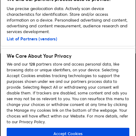
2025/2026
Use precise geolocation data. Actively scan device
characteristics for identification. Store and/or access
information on a device. Personalised advertising and content,
advertising and content measurement, audience research and
services development.
List of Partners (vendors)
Home
»
MUSIQUE
»
New Music : Wet Leg
We Care About Your Privacy
We and our
128
partners store and access personal data, like
browsing data or unique identifiers, on your device. Selecting
Accept Cookies enables tracking technologies to support the
purposes shown under we and our partners process data to
Rechercher
provide. Selecting Reject All or withdrawing your consent will
disable them. If trackers are disabled, some content and ads you
Gérer mes cookies
see may not be as relevant to you. You can resurface this menu to
change your choices or withdraw consent at any time by clicking
Aide / Contact
the Manage my cookies link on the bottom of the webpage. Your
choices will have effect within our Website. For more details, refer
to our Privacy Policy.
Suivez-nous
Visit Facebook (opens in a new window)
Visit Twitter (opens in a new window)
Visit Youtube (opens in a new window)
Visit LinkedIn (opens in a new window)
Accept Cookies