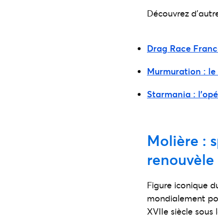
Découvrez d’autre
Drag Race France
Murmuration : l
Starmania : l’opér
Molière : 
renouvèle 
Figure iconique d
mondialement pour
XVIIe siècle sous 