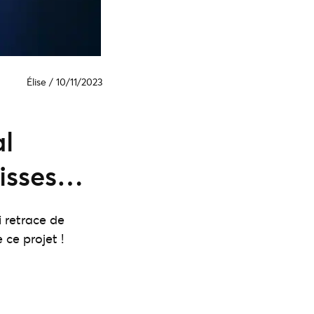
Élise
/
10/11/2023
al
lisses…
 retrace de
 ce projet !