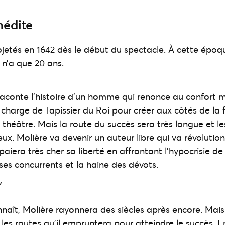
nédite
tés en 1642 dès le début du spectacle. À cette époqu
 n’a que 20 ans.
raconte l’histoire d’un homme qui renonce au confort m
 charge de Tapissier du Roi pour créer aux côtés de la
théâtre. Mais la route du succès sera très longue et l
x. Molière va devenir un auteur libre qui va révolutionn
paiera très cher sa liberté en affrontant l’hypocrisie de 
 ses concurrents et la haine des dévots.
e
onnaît, Molière rayonnera des siècles après encore. Mais
les routes qu’il empruntera pour atteindre le succès. En