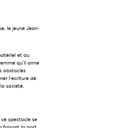
e, le jeune Jean-
atériel et au
 femme qu’il aime
es obstacles
er l’écriture de
la société,
 ce spectacle se
 faisant la part