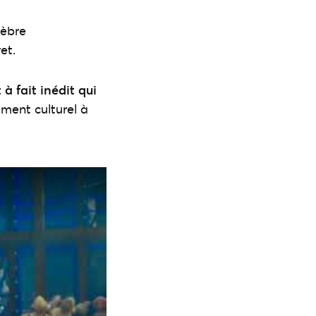
lèbre
et.
à fait inédit qui
ment culturel à