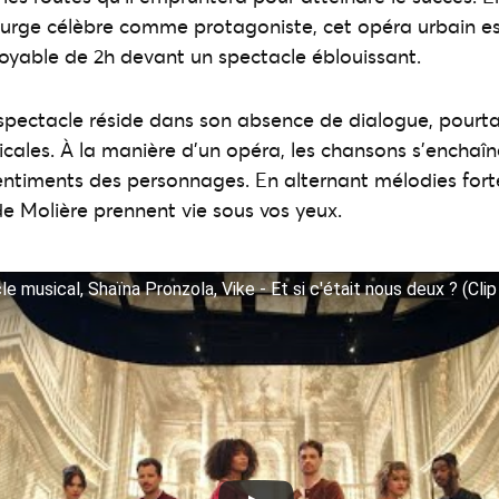
turge célèbre comme protagoniste, cet opéra urbain e
oyable de 2h devant un spectacle éblouissant.
 spectacle réside dans son absence de dialogue, pourt
cales. À la manière d’un opéra, les chansons s’enchaîn
entiments des personnages. En alternant mélodies fort
e Molière prennent vie sous vos yeux.
e musical, Shaïna Pronzola, Vike - Et si c'était nous deux ? (Clip 