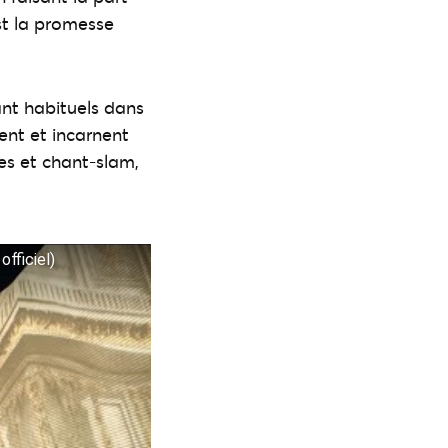
st la promesse
ant habituels dans
ent et incarnent
es et chant-slam,
officiel)