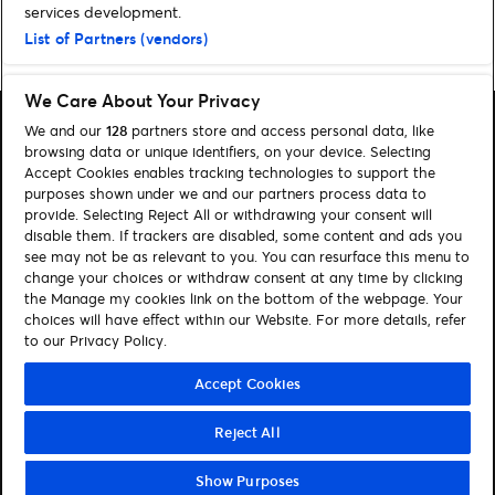
services development.
List of Partners (vendors)
Home
»
MUSIQUE
»
Les Enfoirés 2026 : actualité et informations billetterie
We Care About Your Privacy
We and our
128
partners store and access personal data, like
browsing data or unique identifiers, on your device. Selecting
Accept Cookies enables tracking technologies to support the
purposes shown under we and our partners process data to
Rechercher
provide. Selecting Reject All or withdrawing your consent will
disable them. If trackers are disabled, some content and ads you
Gérer mes cookies
see may not be as relevant to you. You can resurface this menu to
change your choices or withdraw consent at any time by clicking
Aide / Contact
the Manage my cookies link on the bottom of the webpage. Your
choices will have effect within our Website. For more details, refer
to our Privacy Policy.
Suivez-nous
Visit Facebook (opens in a new window)
Visit Twitter (opens in a new window)
Visit Youtube (opens in a new window)
Visit LinkedIn (opens in a new window)
Accept Cookies
Reject All
© Ticketmaster 2026
Show Purposes