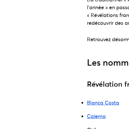
l’année » en pass
« Révélations fran
redécouvrir des a
Retrouvez désorm
Les nommé
Révélation 
BIanca Costa
Calema