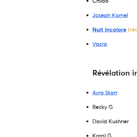
Chiloo
Joseph Kamel
Nuit Incolore
(ré
Vacra
Révélation i
Ayra Starr
Becky G
David Kushner
Karol G