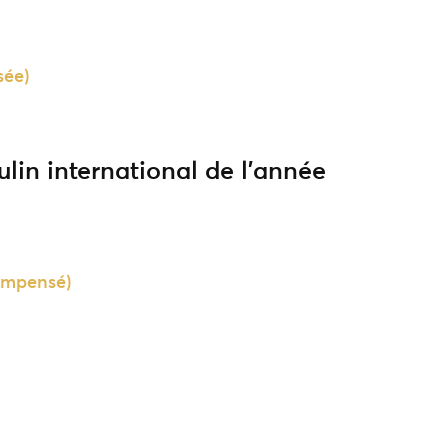
ée)
ulin international de l’année
ompensé)