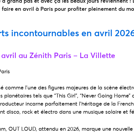
à grand pas et avec ça les beaux jours reviennent ! 
à faire en avril à Paris pour profiter pleinement du moi
ts incontournables en avril 2026
avril au Zénith Paris – La Villette
é comme l’une des figures majeures de la scène élect
ts planétaires tels que “This Girl”, “Never Going Home” 
roducteur incarne parfaitement l’héritage de la French 
t disco, rock et électro dans une musique solaire et fé
um, OUT LOUD, attendu en 2026, marque une nouvelle