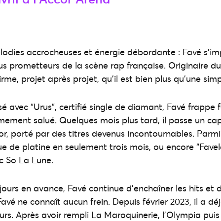
mélodies accrocheuses et énergie débordante : Favé s’
lus prometteurs de la scène rap française. Originaire du
irme, projet après projet, qu’il est bien plus qu’une simp
é avec “Urus”, certifié single de diamant, Favé frappe f
ment salué. Quelques mois plus tard, il passe un cap av
 or, porté par des titres devenus incontournables. Parmi
que de platine en seulement trois mois, ou encore “Favel
c So La Lune.
ujours en avance, Favé continue d’enchaîner les hits et
 Favé ne connaît aucun frein. Depuis février 2023, il a dé
rs. Après avoir rempli La Maroquinerie, l’Olympia puis 