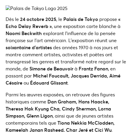
Dès le
24 octobre 2025
, le
Palais de Tokyo
propose
«
Echo Delay Reverb »
, une exposition carte blanche à
Naomi Beckwith
explorant l’influence de la pensée
française sur l’art américain. L’exposition réunit une
soixantaine d’artistes
des années 1970 à nos jours et
montre comment artistes, activistes et poètes ont
transgressé les genres et transformé notre regard sur le
monde, de
Simone de Beauvoir
à
Frantz Fanon
, en
passant par
Michel Foucault, Jacques Derrida, Aimé
Césaire
ou
Édouard Glissant
.
Parmi les œuvres exposées, on retrouve des figures
historiques comme
Dan Graham, Hans Haacke,
Theresa Hak Kyung Cha, Cindy Sherman, Lorna
Simpson, Glenn Ligon
, ainsi que de jeunes artistes
contemporains tels que
Tiona Nekkia McClodden,
Kameelah Janan Rasheed, Char Jeré et Cici Wu
.