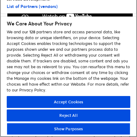
List of Partners (vendors)
We Care About Your Privacy
We and our
128
partners store and access personal data, like
browsing data or unique identifiers, on your device. Selecting
Accept Cookies enables tracking technologies to support the
Le
14 octobre 2025
, l’Olympia accueille
David Voinson
purposes shown under we and our partners process data to
pour une
date unique
de son premier spectacle, mêlant
provide. Selecting Reject All or withdrawing your consent will
humour, célibat et réflexions générationnelles. À
disable them. If trackers are disabled, some content and ads you
seulement 27 ans, cet humoriste révélé sur les réseaux
see may not be as relevant to you. You can resurface this menu to
change your choices or withdraw consent at any time by clicking
sociaux s’est imposé comme une figure montante du
the Manage my cookies link on the bottom of the webpage. Your
stand-up francophone
, remplissant déjà des salles
choices will have effect within our Website. For more details, refer
emblématiques comme le Trianon ou le Casino de
to our Privacy Policy.
Paris.
Accept Cookies
Sur scène, David Voinson campe un jeune homme en
quête de repères, partagé entre les joies et les pièges
Reject All
de la vie de célibataire et le désir de trouver l’amour. À
Show Purposes
travers
sketchs et confidences
, il explore avec