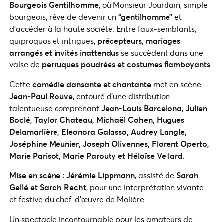
Bourgeois Gentilhomme
, où Monsieur Jourdain, simple
bourgeois, rêve de devenir un
“gentilhomme”
et
d’accéder à la haute société. Entre faux-semblants,
quiproquos et intrigues,
précepteurs, mariages
arrangés et invités inattendus
se succèdent dans une
valse de
perruques poudrées et costumes flamboyants
.
Cette
comédie dansante et chantante
met en scène
Jean-Paul Rouve
, entouré d’une distribution
talentueuse comprenant
Jean-Louis Barcelona, Julien
Boclé, Taylor Chateau, Michaël Cohen, Hugues
Delamarlière, Eleonora Galasso, Audrey Langle,
Joséphine Meunier, Joseph Olivennes, Florent Operto,
Marie Parisot, Marie Parouty et Héloïse Vellard
.
Mise en scène : Jérémie Lippmann
, assisté de
Sarah
Gellé et Sarah Recht
, pour une interprétation vivante
et festive du chef-d’œuvre de Molière.
Un spectacle incontournable pour les amateurs de