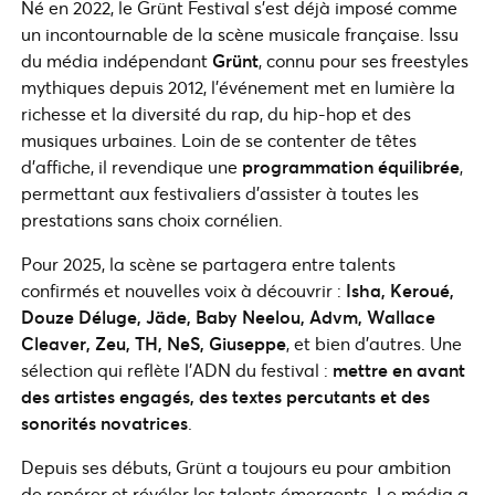
Né en 2022, le Grünt Festival s’est déjà imposé comme
un incontournable de la scène musicale française. Issu
du média indépendant
Grünt
, connu pour ses freestyles
mythiques depuis 2012, l’événement met en lumière la
richesse et la diversité du rap, du hip-hop et des
musiques urbaines. Loin de se contenter de têtes
d’affiche, il revendique une
programmation équilibrée
,
permettant aux festivaliers d’assister à toutes les
prestations sans choix cornélien.
Pour 2025, la scène se partagera entre talents
confirmés et nouvelles voix à découvrir :
Isha, Keroué,
Douze Déluge, Jäde, Baby Neelou, Advm, Wallace
Cleaver, Zeu, TH, NeS, Giuseppe
, et bien d’autres. Une
sélection qui reflète l’ADN du festival :
mettre en avant
des artistes engagés, des textes percutants et des
sonorités novatrices
.
Depuis ses débuts, Grünt a toujours eu pour ambition
de repérer et révéler les talents émergents. Le média a