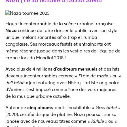
Naza | Le 30 octobre à l’Accor Arena
Figure incontournable de la scène urbaine française,
Naza
continue de faire danser le public avec son style
unique, mêlant sonorités afro, trap et rumba
congolaise. Ses morceaux festifs et entraînants ont
même résonné jusque dans les vestiaires de l’équipe de
France lors du Mondial 2018 !
Avec plus de
4 millions d’auditeurs mensuels
et des hits
devenus incontournables comme
« P
tain de m
rde »
ou
«
Joli bébé »
(en featuring avec Niska), l’artiste originaire
d’Amiens s’est imposé comme l’une des voix majeures
de la musique urbaine actuelle.
Auteur de
cinq albums
, dont l’inoubliable
« Gros bébé »
(2020), certifié disque de platine, Naza poursuit sur sa
lancée avec de nouveaux titres comme
« Kulule »
ou
«