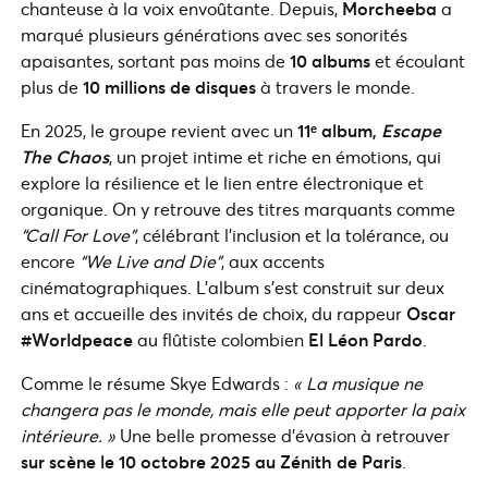
chanteuse à la voix envoûtante. Depuis,
Morcheeba
a
marqué plusieurs générations avec ses sonorités
apaisantes, sortant pas moins de
10 albums
et écoulant
plus de
10 millions de disques
à travers le monde.
En 2025, le groupe revient avec un
11ᵉ album,
Escape
The Chaos
, un projet intime et riche en émotions, qui
explore la résilience et le lien entre électronique et
organique. On y retrouve des titres marquants comme
“Call For Love”
, célébrant l’inclusion et la tolérance, ou
encore
“We Live and Die”
, aux accents
cinématographiques. L’album s’est construit sur deux
ans et accueille des invités de choix, du rappeur
Oscar
#Worldpeace
au flûtiste colombien
El Léon Pardo
.
Comme le résume Skye Edwards :
« La musique ne
changera pas le monde, mais elle peut apporter la paix
intérieure. »
Une belle promesse d’évasion à retrouver
sur scène le 10 octobre 2025 au Zénith de Paris
.