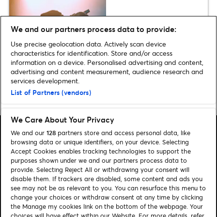
Les meilleurs artistes rap
français à connaître en 2026
We and our partners process data to provide:
Use precise geolocation data. Actively scan device
characteristics for identification. Store and/or access
information on a device. Personalised advertising and content,
advertising and content measurement, audience research and
services development.
Home
»
SPECTACLE
»
Top 10 des spectacles famille à découvrir à la
List of Partners (vendors)
rentrée
We Care About Your Privacy
We and our
128
partners store and access personal data, like
browsing data or unique identifiers, on your device. Selecting
Accept Cookies enables tracking technologies to support the
purposes shown under we and our partners process data to
Rechercher
provide. Selecting Reject All or withdrawing your consent will
disable them. If trackers are disabled, some content and ads you
Gérer mes cookies
see may not be as relevant to you. You can resurface this menu to
change your choices or withdraw consent at any time by clicking
Aide / Contact
the Manage my cookies link on the bottom of the webpage. Your
choices will have effect within our Website. For more details, refer