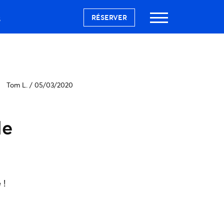
RÉSERVER
S
Tom L.
/
05/03/2020
de
 !