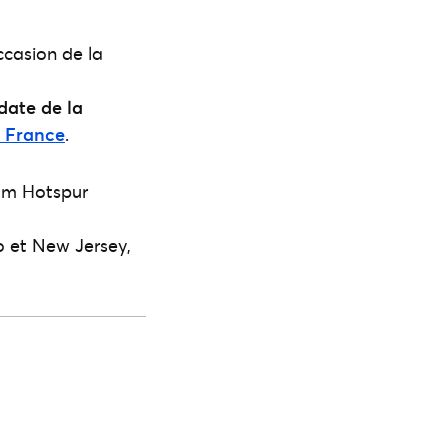
occasion de la
date de la
 France
.
ham Hotspur
o et New Jersey,