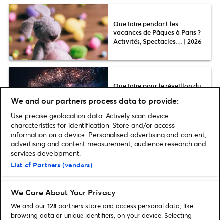
Que faire pendant les
vacances de Pâques à Paris ?
Activités, Spectacles… | 2026
Que faire pour le réveillon du
Nouvel An 2026 : idées
We and our partners process data to provide:
d’activités
Use precise geolocation data. Actively scan device
characteristics for identification. Store and/or access
information on a device. Personalised advertising and content,
advertising and content measurement, audience research and
services development.
Home
»
FAMILLE & LOISIRS
»
Toutes les nouveautés 2026 au Parc
List of Partners (vendors)
Disneyland® Paris !
We Care About Your Privacy
We and our
128
partners store and access personal data, like
browsing data or unique identifiers, on your device. Selecting