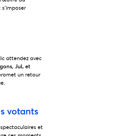
t s’imposer
lic attendez avec
gons, JuL et
 promet un retour
e.
s votants
spectaculaires et
vivre ces moments