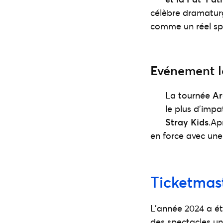
célèbre dramaturg
comme un réel sp
Evénement l
La tournée
Ar
le plus d’imp
Stray Kids
.Ap
en force avec une
Ticketmast
L’année 2024 a é
des spectacles un