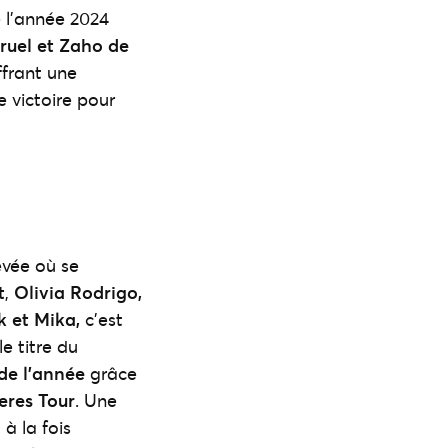
l’année 2024
ruel et Zaho de
frant une
 victoire pour
evée où se
t
,
Olivia Rodrigo,
k et Mika,
c’est
e titre du
de l’année
grâce
eres Tour
. Une
 à la fois