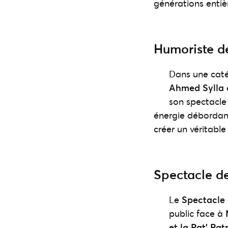
générations entiè
Humoriste d
Dans une cat
Ahmed Sylla 
son spectacl
énergie débordant
créer un véritable
Spectacle d
Le
Spectacle 
public face à
et la Pat’ Pat