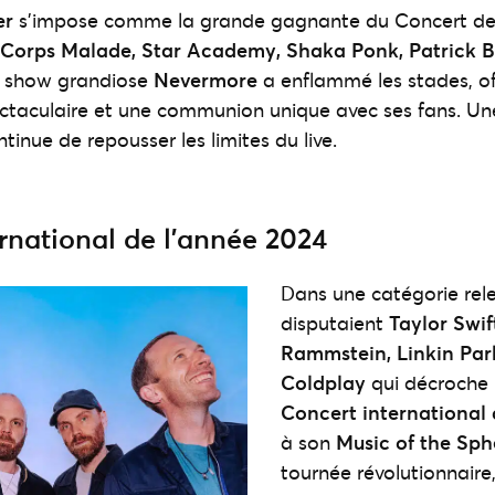
er
s’impose comme la grande gagnante du Concert de 
Corps Malade, Star Academy, Shaka Ponk, Patrick B
n show grandiose
Nevermore
a enflammé les stades, of
taculaire et une communion unique avec ses fans. Une
ntinue de repousser les limites du live.
rnational de l’année 2024
Dans une catégorie rel
disputaient
Taylor Swif
Rammstein, Linkin Par
Coldplay
qui décroche l
Concert international 
à son
Music of the Sph
tournée révolutionnaire,