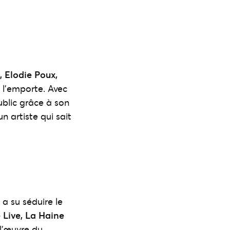
 Elodie Poux,
 l’emporte. Avec
public grâce à son
 artiste qui sait
i a su séduire le
Live, La Haine
 l’œuvre du