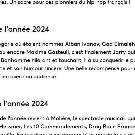
res. Un sacre pour ces pionniers du hip-hop français !
e l’année 2024
égorie où étaient nommés
Alban Ivanov, Gad Elmaleh,
ou encore Maxime Gasteuil
, c’est finalement
Jarry
qui
e
Bonhomme
hilarant et touchant, il a su conquérir le 
e et son humour sincère. Une belle récompense pour un
 lien avec son audience.
e l’année 2024
de l’année
revient à
Molière, le spectacle musical
, qu
Messmer, Les 10 Commandements, Drag Race France 
rouille
. En revisitant avec modernité et poésie la vie et