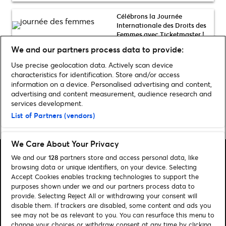
Célébrons la Journée
Internationale des Droits des
Femmes avec Ticketmaster !
We and our partners process data to provide:
Use precise geolocation data. Actively scan device
Afficher plus
characteristics for identification. Store and/or access
information on a device. Personalised advertising and content,
advertising and content measurement, audience research and
services development.
List of Partners (vendors)
Home
»
New Music
We Care About Your Privacy
We and our
128
partners store and access personal data, like
browsing data or unique identifiers, on your device. Selecting
Accept Cookies enables tracking technologies to support the
purposes shown under we and our partners process data to
Rechercher
provide. Selecting Reject All or withdrawing your consent will
disable them. If trackers are disabled, some content and ads you
Gérer mes cookies
see may not be as relevant to you. You can resurface this menu to
change your choices or withdraw consent at any time by clicking