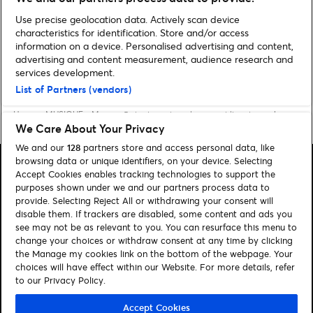
Découvrez les 10 humoristes
Use precise geolocation data. Actively scan device
français à suivre en 2025
characteristics for identification. Store and/or access
information on a device. Personalised advertising and content,
advertising and content measurement, audience research and
services development.
List of Partners (vendors)
Home
»
MUSIQUE
»
Maroon 5 : tout savoir sur le concert live stream !
We Care About Your Privacy
We and our
128
partners store and access personal data, like
browsing data or unique identifiers, on your device. Selecting
Accept Cookies enables tracking technologies to support the
purposes shown under we and our partners process data to
provide. Selecting Reject All or withdrawing your consent will
disable them. If trackers are disabled, some content and ads you
Rechercher
see may not be as relevant to you. You can resurface this menu to
Gérer mes cookies
change your choices or withdraw consent at any time by clicking
the Manage my cookies link on the bottom of the webpage. Your
choices will have effect within our Website. For more details, refer
Aide / Contact
to our Privacy Policy.
Suivez-nous
Accept Cookies