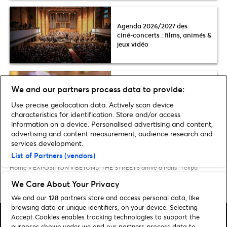
Agenda 2026/2027 des
ciné‑concerts : films, animés &
jeux vidéo
We and our partners process data to provide:
Que faire pendant les
vacances de Pâques à Paris ?
Use precise geolocation data. Actively scan device
Activités, Spectacles… | 2026
characteristics for identification. Store and/or access
information on a device. Personalised advertising and content,
advertising and content measurement, audience research and
services development.
List of Partners (vendors)
Home
»
EXPOSITION
»
BEYOND THE STREETS arrive à Paris : l’expo
référence en matière de street art et graffiti à la Grande Halle de la Villette
dès le 27 mai 2026
We Care About Your Privacy
We and our
128
partners store and access personal data, like
browsing data or unique identifiers, on your device. Selecting
Accept Cookies enables tracking technologies to support the
purposes shown under we and our partners process data to