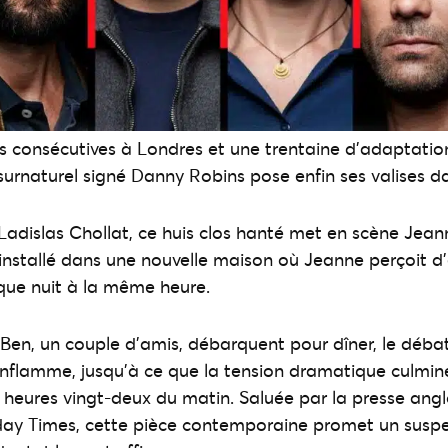
s consécutives à Londres et une trentaine d’adaptation
 surnaturel signé Danny Robins pose enfin ses valises da
Ladislas Chollat, ce huis clos hanté met en scène Jean
 installé dans une nouvelle maison où Jeanne perçoit d
ue nuit à la même heure.
Ben, un couple d’amis, débarquent pour dîner, le déba
enflamme, jusqu’à ce que la tension dramatique culmine
 heures vingt-deux du matin. Saluée par la presse ang
ay Times, cette pièce contemporaine promet un susp