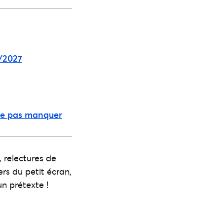
6/2027
 ne pas manquer
 relectures de
rs du petit écran,
n prétexte !