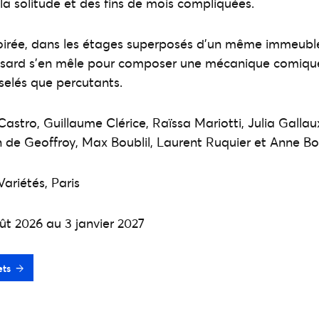
st la solitude et des fins de mois compliquées.
oirée, dans les étages superposés d’un même immeuble
 hasard s’en mêle pour composer une mécanique comiqu
iselés que percutants.
astro, Guillaume Clérice, Raïssa Mariotti, Julia Gallau
 de Geoffroy, Max Boublil, Laurent Ruquier et Anne Bo
ariétés, Paris
ût 2026 au 3 janvier 2027
ets