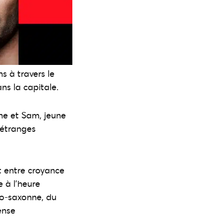
s à travers le
ns la capitale.
ne et Sam, jeune
’étranges
t entre croyance
 à l’heure
lo-saxonne, du
ense