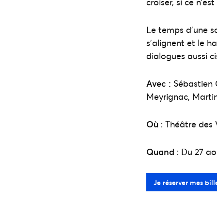
croiser, si ce n’e
Le temps d’une s
s’alignent et le
dialogues aussi c
Avec :
Sébastien C
Meyrignac, Martin
Où
: Théâtre des V
Quand
: Du 27 ao
Je réserver mes bill