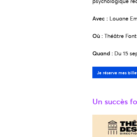
psychologique re
Avec :
Louane Eme
Où
: Théâtre Font
Quand
: Du 15 se
Je réserve mes bille
Un succès f